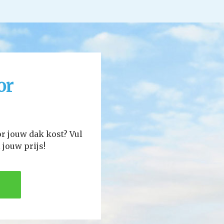
or
or jouw dak kost? Vul
 jouw prijs!
N