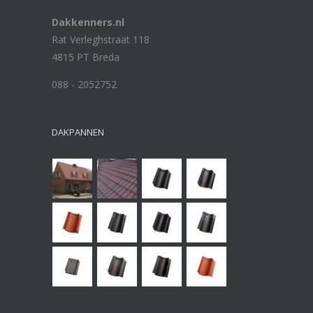
Dakkenners.nl
Rat Verleghstraat 118
4815 PT Breda
088 - 2052752
DAKPANNEN