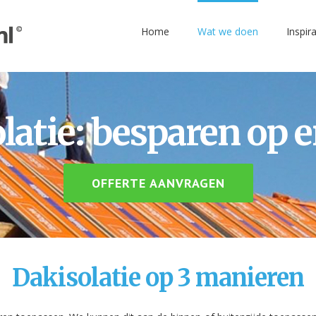
Home
Wat we doen
Inspira
latie: besparen op e
OFFERTE AANVRAGEN
Dakisolatie op 3 manieren