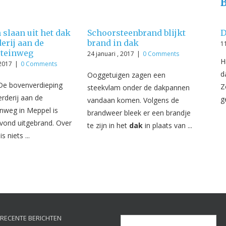
slaan uit het dak
Schoorsteenbrand blijkt
D
erij aan de
brand in dak
11
teinweg
24 januari , 2017
|
0 Comments
H
 2017
|
0 Comments
d
Ooggetuigen zagen een
e bovenverdieping
Z
steekvlam onder de dakpannen
rderij aan de
g
vandaan komen. Volgens de
nweg in Meppel is
brandweer bleek er een brandje
ond uitgebrand. Over
te zijn in het
dak
in plaats van ...
 niets ...
RECENTE BERICHTEN