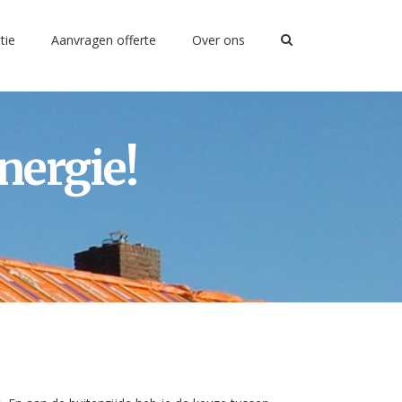
tie
Aanvragen offerte
Over ons
nergie!