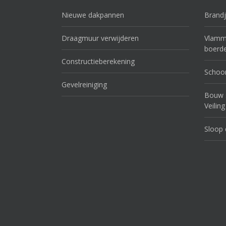
Nieuwe dakpannen
Brandj
Draagmuur verwijderen
Vlamme
boerde
Constructieberekening
Schoor
Gevelreiniging
Bouw s
Veiling
Sloop 