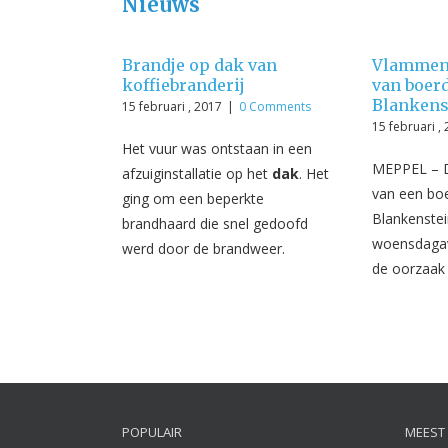
Nieuws
Brandje op dak van
Vlammen 
koffiebranderij
van boerd
Blankens
15 februari , 2017
|
0 Comments
15 februari ,
Het vuur was ontstaan in een
MEPPEL – D
afzuiginstallatie op het
dak
. Het
van een boe
ging om een beperkte
Blankenstei
brandhaard die snel gedoofd
woensdagav
werd door de brandweer.
de oorzaak is
POPULAIR
MEEST 